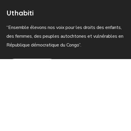
Uthabiti
“Ensemble élevons nos voix pour les droits des enfants,
des femmes, des peuples autochtones et vulnérables en
République démocratique du Congo”.
FAIRE UN DON
Politique de confidentialité
© 2023.
Uthabiti, bureau en RDC, Bukavu