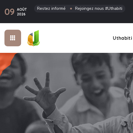
Restez informé
●
Rejoingez nous #Uthabiti
09
AOÛT
2026
Uthabiti