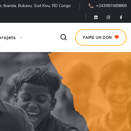
e, Ibanda, Bukavu, Sud Kivu, RD Congo
+243997489869
projets
FAIRE UN DON