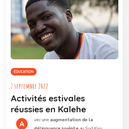
ÉDUCATION
7 septembre 2022
Activités estivales
réussies en Kalehe
vec une
augmentation de la
A
délinquance juvénile
au Sud Kivu,