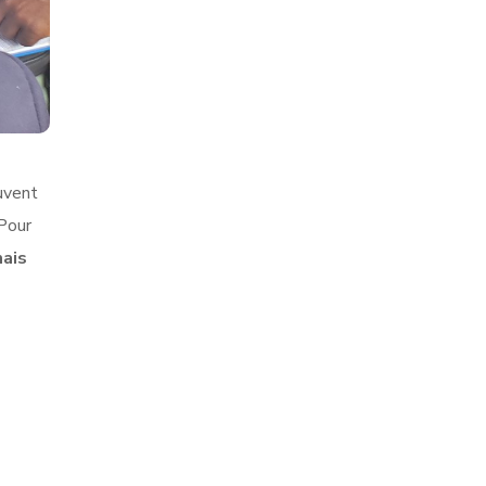
uvent
 Pour
mais