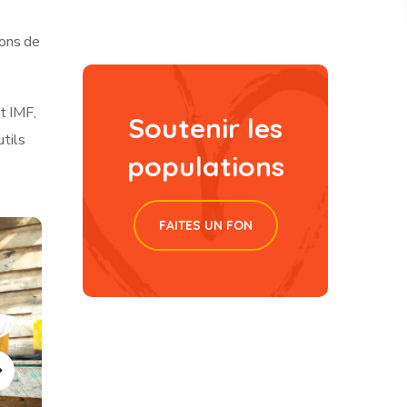
ions de
t IMF,
Soutenir les
utils
populations
FAITES UN FON