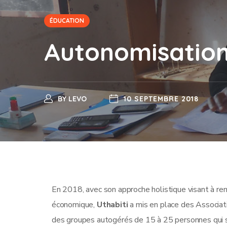
ÉDUCATION
Autonomisatio
BY
LEVO
10 SEPTEMBRE 2018
En 2018, avec son approche holistique visant à re
économique,
Uthabiti
a mis en place des Associati
des groupes autogérés de 15 à 25 personnes qui s