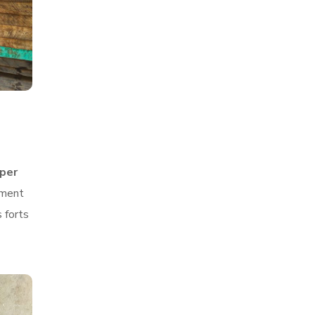
pper
ement
 forts