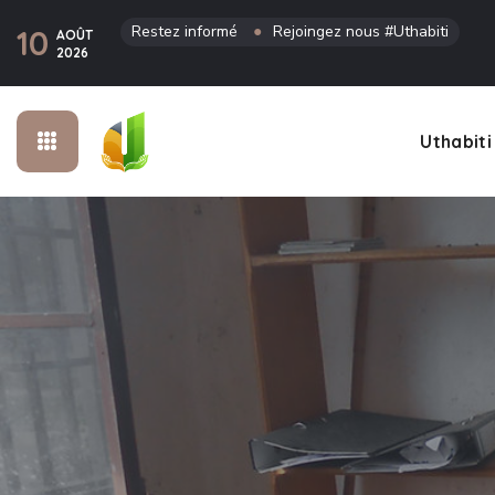
Restez informé
●
Rejoingez nous #Uthabiti
10
AOÛT
2026
Uthabiti